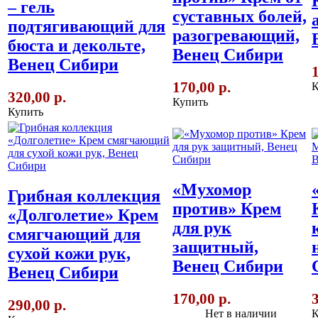
– гель
суставных болей,
подтягивающий для
разогревающий,
бюста и декольте,
Венец Сибири
Венец Сибири
170,00 р.
К
320,00 р.
Купить
Купить
«Мухомор
Грибная коллекция
против» Крем
«Долголетие» Крем
для рук
смягчающий для
защитный,
сухой кожи рук,
Венец Сибири
Венец Сибири
170,00 р.
290,00 р.
Нет в наличии
К