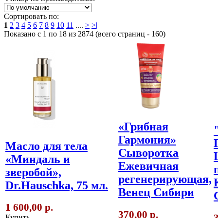
Сортировать по:
1
2
3
4
5
6
7
8
9
10
11
....
>
>|
Показано с 1 по 18 из 2874 (всего страниц - 160)
«Грибная
Гармония»
Масло для тела
Сыворотка
«Миндаль и
Ежевичная
зверобой»,
регенерирующая,
Dr.Hauschka, 75 мл.
Венец Сибири
1 600,00 р.
370,00 р.
Купить