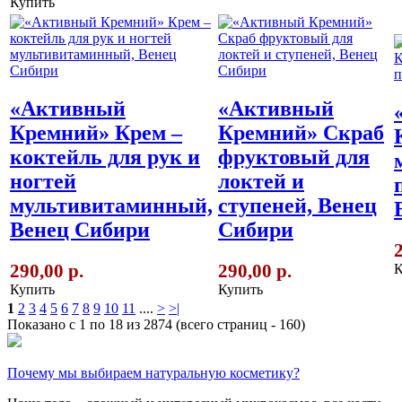
Купить
«Активный
«Активный
Кремний» Крем –
Кремний» Скраб
коктейль для рук и
фруктовый для
ногтей
локтей и
мультивитаминный,
ступеней, Венец
Венец Сибири
Сибири
290,00 р.
290,00 р.
К
Купить
Купить
1
2
3
4
5
6
7
8
9
10
11
....
>
>|
Показано с 1 по 18 из 2874 (всего страниц - 160)
Почему мы выбираем натуральную косметику?