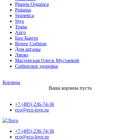
Planeta Organica
Pulanna
Sismetica
Styx
Teana
Арго
Био Бьюти
Венец Сибири
Дом арганы
Ляпко
Мастерская Олеси Мустаевой
Сибирское здоровье
Корзина
Ваша корзина пуста
+7 (495) 236-74-36
eco@eco-love.ru
+7 (495) 236-74-36
eco@eco-love.ru