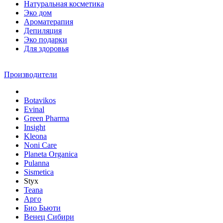
Натуральная косметика
Эко дом
Ароматерапия
Депиляция
Эко подарки
Для здоровья
Производители
Botavikos
Evinal
Green Pharma
Insight
Kleona
Noni Care
Planeta Organica
Pulanna
Sismetica
Styx
Teana
Арго
Био Бьюти
Венец Сибири