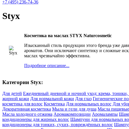
+7 (495) 236-74-36
Styx
Косметика на маслах STYX Naturcosmetic
Изысканный стиль продукции этого бренда уже дав
ароматов. Они исключают синтетику и сложные иск
маслах чрезвычайно эффективна.
Подробное описание...
Категории Styx:
Для детей
Ежедневный дневной и ночной уход: крема, тоники,
жирной кожи
Для нормальной кожи
Для глаз
Гигиенические по
косметика для волос
Косметика
Для нормальных волос
Для убо
Декоративная косметика
Мыла и гели для душа
Масла пищевы
Масла холодного отжима
Аромакомпозиции
Аромалампы
Шамп
кондиционеры для жирных волос
Шампуни для нормальных во
кондиционеры для тонких, сухих, повреждённых волос
Шампун