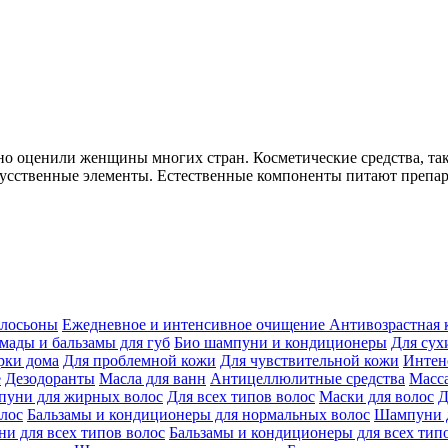
но оценили женщины многих стран. Косметические средства, та
усственные элементы. Естественные компоненты питают препар
 лосьоны
Ежедневное и интенсивное очищение
Антивозрастная 
мады и бальзамы для губ
Био шампуни и кондиционеры
Для сух
рки дома
Для проблемной кожи
Для чувствительной кожи
Интен
е
Дезодоранты
Масла для ванн
Антицеллюлитные средства
Масс
уни для жирных волос
Для всех типов волос
Маски для волос
Д
лос
Бальзамы и кондиционеры для нормальных волос
Шампуни д
и для всех типов волос
Бальзамы и кондиционеры для всех тип