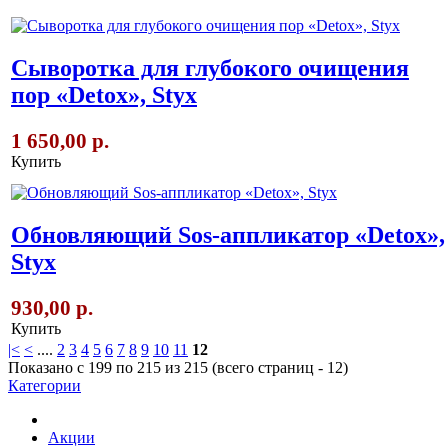
Сыворотка для глубокого очищения
пор «Detox», Styx
1 650,00 р.
Купить
Обновляющий Sos-аппликатор «Detox»,
Styx
930,00 р.
Купить
|<
<
....
2
3
4
5
6
7
8
9
10
11
12
Показано с 199 по 215 из 215 (всего страниц - 12)
Категории
Акции