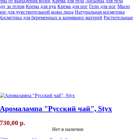
еры от выпадения волос
Крема для тела
Лосьоны для тела
ду за телом
Крема для рук
Крема для ног
Гели для ног
Мыло
ие для чувствительной кожи лица
Натуральная косметика
Косметика для беременных и кормящих матерей
Растительные
Аромалампа "Русский чай", Styx
730,00 р.
Нет в наличии