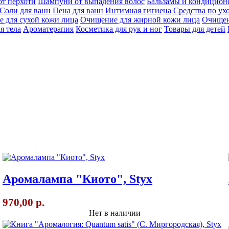
т перхоти
Шампуни от выпадения волос
Бальзамы и кондицион
Соли для ванн
Пена для ванн
Интимная гигиена
Cредства по ухо
 для сухой кожи лица
Очищение для жирной кожи лица
Очищен
я тела
Ароматерапия
Косметика для рук и ног
Товары для детей
Аромалампа "Киото", Styx
970,00 р.
Нет в наличии