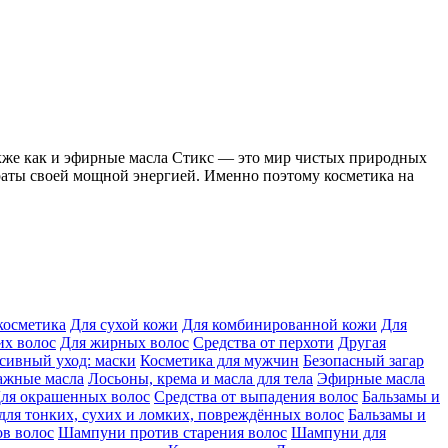
кже как и эфирные масла Стикс — это мир чистых природных
аты своей мощной энергией. Именно поэтому косметика на
косметика
Для сухой кожи
Для комбинированной кожи
Для
их волос
Для жирных волос
Средства от перхоти
Другая
сивный уход: маски
Косметика для мужчин
Безопасный загар
ажные масла
Лосьоны, крема и масла для тела
Эфирные масла
ля окрашенных волос
Средства от выпадения волос
Бальзамы и
ля тонких, сухих и ломких, повреждённых волос
Бальзамы и
ов волос
Шампуни против старения волос
Шампуни для