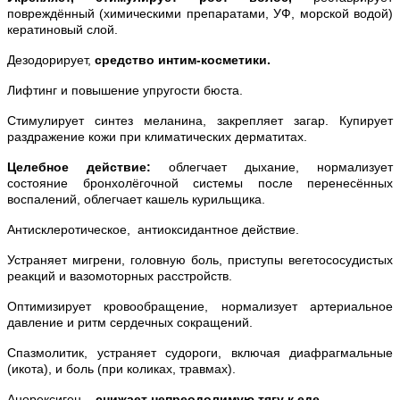
повреждённый (химическими препаратами, УФ, морской водой)
кератиновый слой.
Дезодорирует,
средство интим-косметики.
Лифтинг и повышение упругости бюста.
Стимулирует синтез меланина, закрепляет загар. Купирует
раздражение кожи при климатических дерматитах.
Целебное действие:
облегчает дыхание, нормализует
состояние бронхолёгочной системы после перенесённых
воспалений, облегчает кашель курильщика.
Антисклеротическое, антиоксидантное действие.
Устраняет мигрени, головную боль, приступы вегетососудистых
реакций и вазомоторных расстройств.
Оптимизирует кровообращение, нормализует артериальное
давление и ритм сердечных сокращений.
Спазмолитик, устраняет судороги, включая диафрагмальные
(икота), и боль (при коликах, травмах).
Анорексиген –
снижает непреодолимую тягу к еде.