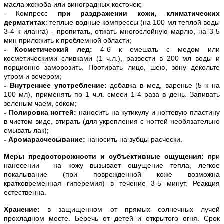
масла жожоба или виноградных косточек;
- Компресс
при раздражении кожи, климатических
дерматитах
: теплые водные компрессы (на 100 мл теплой воды
3-4 к иланга) - пропитать, отжать многослойную марлю, на 3-5
мин приложить к проблемной области;
- Косметический лед:
4-6 к смешать с медом или
косметическими сливками (1 ч.л.), развести в 200 мл воды и
порционно заморозить. Протирать лицо, шею, зону декольте
утром и вечером;
- Внутреннее употребление:
добавка в мед, варенье (5 к на
100 мл), применять по 1 ч.л. смеси 1-4 раза в день. Запивать
зеленым чаем, соком;
- Полировка ногтей:
наносить на кутикулу и ногтевую пластину
в чистом виде, втирать (для укрепления с ногтей необязательно
смывать лак);
- Аромарасчесывание:
наносить на зубцы расчески.
Меры предосторожности и субъективные ощущения:
при
нанесении на кожу вызывает ощущение тепла, легкое
покалывание (при поврежденной коже возможна
кратковременная гиперемия) в течение 3-5 минут. Реакция
естественна.
Хранение:
в защищенном от прямых солнечных лучей
прохладном месте. Беречь от детей и открытого огня. Срок