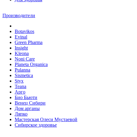
Производители
Botavikos
Evinal
Green Pharma
Insight
Kleona
Noni Care
Planeta Organica
Pulanna
Sismetica
Styx
Teana
Арго
Био Бьюти
Венец Сибири
Дом арганы
Ляпко
Мастерская Олеси Мустаевой
Сибирское здоровье