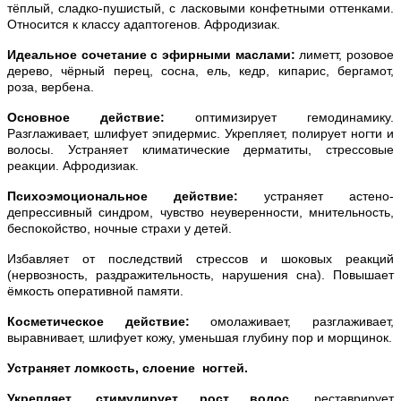
тёплый, сладко-пушистый, с ласковыми конфетными оттенками.
Относится к классу адаптогенов. Афродизиак.
Идеальное сочетание с эфирными маслами:
лиметт, розовое
дерево, чёрный перец, сосна, ель, кедр, кипарис, бергамот,
роза, вербена.
Основное действие:
оптимизирует гемодинамику.
Разглаживает, шлифует эпидермис. Укрепляет, полирует ногти и
волосы. Устраняет климатические дерматиты, стрессовые
реакции. Афродизиак.
Психоэмоциональное действие:
устраняет астено-
депрессивный синдром, чувство неуверенности, мнительность,
беспокойство, ночные страхи у детей.
Избавляет от последствий стрессов и шоковых реакций
(нервозность, раздражительность, нарушения сна). Повышает
ёмкость оперативной памяти.
Косметическое действие:
омолаживает, разглаживает,
выравнивает, шлифует кожу, уменьшая глубину пор и морщинок.
Устраняет ломкость, слоение ногтей.
Укрепляет, стимулирует рост волос,
реставрирует