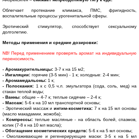
Облегчает протекание климакса, ПМС, фригидность,
воспалительные процессы урогенитальной сферы.
Эротический стимулятор, способствует сексуальному
долголетию.
Методы применения и средние дозировки:
NB! Перед применением проверять аромат на индивидуальную
переносимость.
- Аромакурительницы:
3-7 к на 15 м2;
- Ингаляции:
горячие (3-5 мин) - 1 к; холодные: 2-4 мин;
- Аромамедальоны:
1 к;
- Полоскания:
1 к с 0,5 ч.л. эмульгатора (сода, соль, мед) на
стакан теплой воды;
- Ванны
: общие – 4-7 к; теплые сидячие – 2-4 к;
- Массаж:
5-6 к на 10 мл транспортной основы;
- Эротический массаж и
интим-косметика:
7 к на 15 мл основы
(масло макадамии, жожоба);
- Компрессы:
теплые масляные - на область болей, спазмов,
колик (7-8 к на 10 мл масла);
- Обогащение косметических средств:
5-6 к на 5 мл основы;
- Омолаживающие и регенерирующие маски: 3-5 к на 5 мл