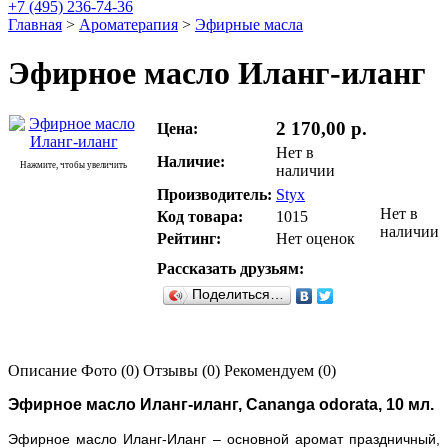
+7 (495) 236-74-36
Главная
>
Ароматерапия
>
Эфирные масла
Эфирное масло Иланг-иланг
2 170,00 р.
Цена:
Нет в
Наличие:
Нажмите, чтобы увеличить
наличии
Производитель:
Styx
Нет в
Код товара:
1015
наличии
Рейтинг:
Нет оценок
Рассказать друзьям:
Поделиться…
Описание
Фото (0)
Отзывы (0)
Рекомендуем (0)
Эфирное масло Иланг-иланг, Cananga odorata, 10 мл.
Эфирное масло Иланг-Иланг – основной аромат праздничный,