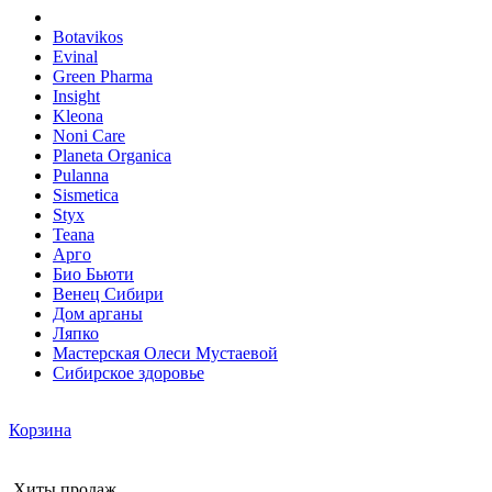
Botavikos
Evinal
Green Pharma
Insight
Kleona
Noni Care
Planeta Organica
Pulanna
Sismetica
Styx
Teana
Арго
Био Бьюти
Венец Сибири
Дом арганы
Ляпко
Мастерская Олеси Мустаевой
Сибирское здоровье
Корзина
Хиты продаж