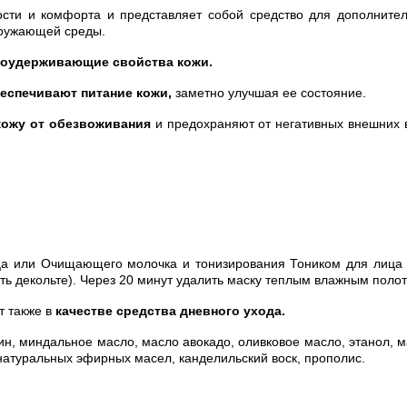
и и комфорта и представляет собой средство для дополнительн
кружающей среды.
оудерживающие свойства кожи.
еспечивают питание кожи,
заметно улучшая ее состояние.
кожу от обезвоживания
и предохраняют от негативных внешних в
 или Очищающего молочка и тонизирования Тоником для лица и
сть декольте). Через 20 минут удалить маску теплым влажным поло
 также в
качестве средства дневного ухода.
рин, миндальное масло, масло авокадо, оливковое масло, этанол,
 натуральных эфирных масел, канделильский воск, прополис.