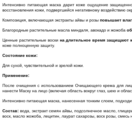
Интенсивно питающая маска дарит коже ощущение защищенност
восстановления кожи, подвергшейся негативному воздействию о
Композиция, включающая экстракты айвы и розы
повышает влаг
Благородные растительные масла миндаля, авокадо и жожоба
об
Ценные растительные воски
на длительное время защищают 
коже полноценную защиту.
Состояние кожи:
Для сухой, чувствительной и зрелой кожи.
Применение:
После очищения с использованием Очищающего крема для лица
нанести Маску на лицо (включая область вокруг глаз, шею и обла
Интенсивно питающая маска, нанесенная тонким слоем, подходит
Состав:
вода, экстракт семян айвы, подсолнечное масло, глице
воск, масло жожоба, лецитин, лаурат сахарозы, воск розы, смесь