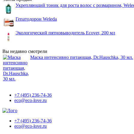
Укрепляющий тоник для роста волос с розмарином, Wele
Гепатодорон Weleda
Экологический пятновыводитель Ecover, 200 мл
Вы недавно смотрели
Маска интенсивно питающая, Dr.Hauschka, 30 мл.
+7 (495) 236-74-36
eco@eco-love.ru
+7 (495) 236-74-36
eco@eco-love.ru