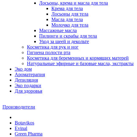
Лосьоны, крема и масла для тела
Крема для тела
Лосьоны для тела
Масла для тела
Молочко для тела
Массажные масла
Пилинги и скрабы для тела
Уход за шеей и декольте
Косметика для рук и ног
Гигиена полости рта
Косметика для беременных и кормящих матерей
Натуральные эфирные и базовые масла, экстракты
Эко дом
Ароматерапия
Депиляция
Эко подарки
Для здоровья
Производители
Botavikos
Evinal
Green Pharma