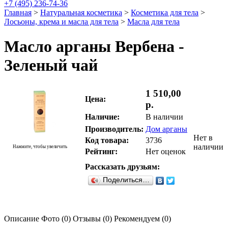
+7 (495) 236-74-36
Главная
>
Натуральная косметика
>
Косметика для тела
>
Лосьоны, крема и масла для тела
>
Масла для тела
Масло арганы Вербена -
Зеленый чай
1 510,00
Цена:
р.
Наличие:
В наличии
Производитель:
Дом арганы
Нет в
Код товара:
3736
наличии
Нажмите, чтобы увеличить
Рейтинг:
Нет оценок
Рассказать друзьям:
Поделиться…
Описание
Фото (0)
Отзывы (0)
Рекомендуем (0)