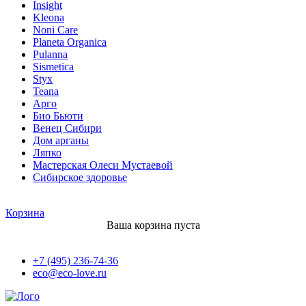
Insight
Kleona
Noni Care
Planeta Organica
Pulanna
Sismetica
Styx
Teana
Арго
Био Бьюти
Венец Сибири
Дом арганы
Ляпко
Мастерская Олеси Мустаевой
Сибирское здоровье
Корзина
Ваша корзина пуста
+7 (495) 236-74-36
eco@eco-love.ru