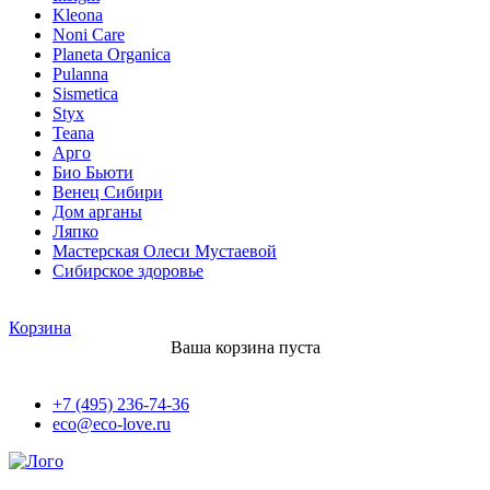
Kleona
Noni Care
Planeta Organica
Pulanna
Sismetica
Styx
Teana
Арго
Био Бьюти
Венец Сибири
Дом арганы
Ляпко
Мастерская Олеси Мустаевой
Сибирское здоровье
Корзина
Ваша корзина пуста
+7 (495) 236-74-36
eco@eco-love.ru