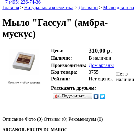
+7 (495) 236-74-36
Главная
>
Натуральная косметика
>
Для ванн
>
Мыло для тела
Мыло "Гассул" (амбра-
мускус)
310,00 р.
Цена:
Наличие:
В наличии
Производитель:
Дом арганы
Код товара:
3755
Нет в
Рейтинг:
Нет оценок
наличии
Нажмите, чтобы увеличить
Рассказать друзьям:
Поделиться…
Описание
Фото (0)
Отзывы (0)
Рекомендуем (0)
ARGANOIL FRUITS DU MAROC