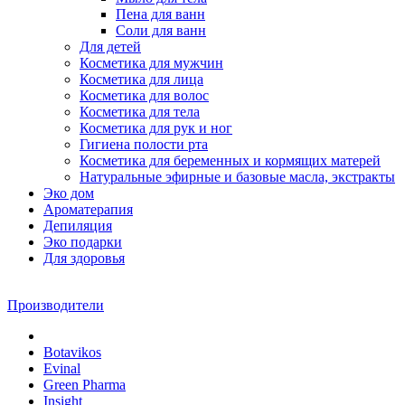
Пена для ванн
Соли для ванн
Для детей
Косметика для мужчин
Косметика для лица
Косметика для волос
Косметика для тела
Косметика для рук и ног
Гигиена полости рта
Косметика для беременных и кормящих матерей
Натуральные эфирные и базовые масла, экстракты
Эко дом
Ароматерапия
Депиляция
Эко подарки
Для здоровья
Производители
Botavikos
Evinal
Green Pharma
Insight